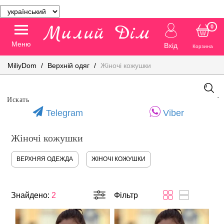
0
Меню
Вхід
Корзина
MiliyDom
Верхній одяг
Жіночі кожушки
Telegram
Viber
Жіночі кожушки
ВЕРХНЯЯ ОДЕЖДА
ЖІНОЧІ КОЖУШКИ
Знайдено:
2
Фільтр