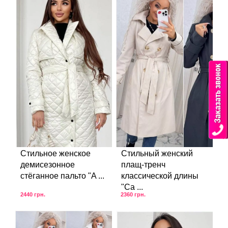
Стильное женское
Стильный женский
демисезонное
плащ-тренч
стёганное пальто "A ...
классической длины
"Са ...
2440
грн.
2360
грн.