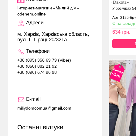
«Dakota»
Інтернет-магазин «Милий дім»
У розмірах 54
odenem.online
Арт. 2125-бр-
Адреси
Є на складі
634
грн.
м. Харків, Харківська область,
вул. Г. Праці 20/321а
Телефони
+38 (095) 358 69 79 (Viber)
+38 (050) 882 21 92
знижка
+38 (096) 674 96 98
-50%
E-mail
miliydomcomua@gmail.com
Останні відгуки