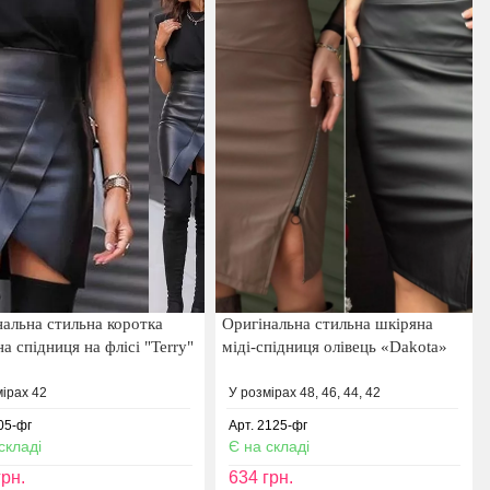
нальна стильна коротка
Оригінальна стильна шкіряна
а спідниця на флісі "Terry"
міді-спідниця олівець «Dakota»
мірах 42
У розмірах 48, 46, 44, 42
05-фг
Арт. 2125-фг
складі
Є на складі
рн.
634
грн.