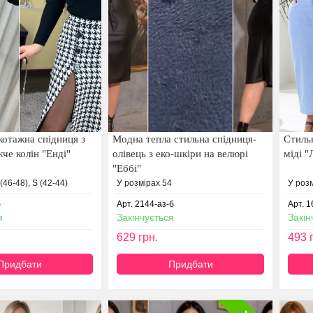
котажна спідниця з
Модна тепла стильна спідниця-
Стиль
че колін "Енді"
олівець з еко-шкіри на велюрі
міді "
"Еббі"
(46-48), S (42-44)
У розмірах 54
У розм
б
Арт. 2144-аз-б
Арт. 1
я
Закінчується
Закін
629
грн.
493
г
Придбати
Придбати