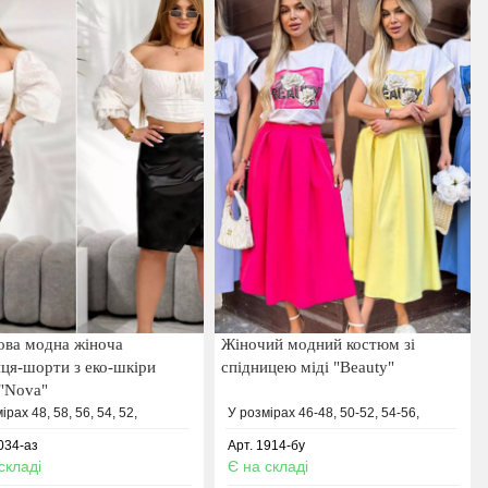
ова модна жіноча
Жіночий модний костюм зі
иця-шорти з еко-шкіри
спідницею міді "Beauty"
 "Nova"
ірах 48, 58, 56, 54, 52,
У розмірах 46-48, 50-52, 54-56,
034-аз
Арт. 1914-бу
складі
Є на складі