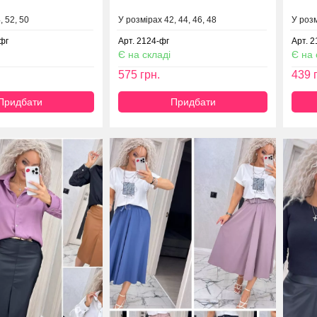
, 52, 50
У розмірах 42, 44, 46, 48
У розм
фг
Арт. 2124-фг
Арт. 
Є на складі
Є на 
575
грн.
439
г
Придбати
Придбати