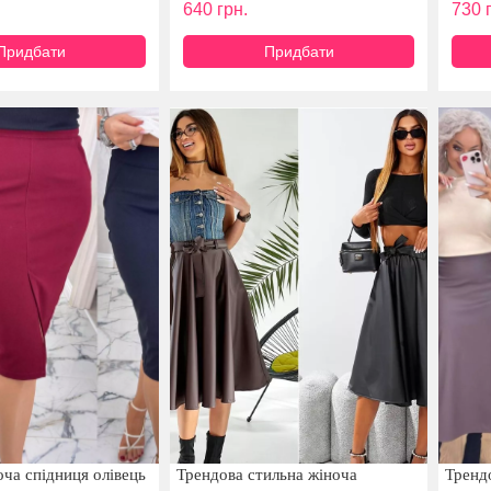
640
грн.
730
г
Придбати
Придбати
оча спідниця олівець
Трендова стильна жіноча
Тренд