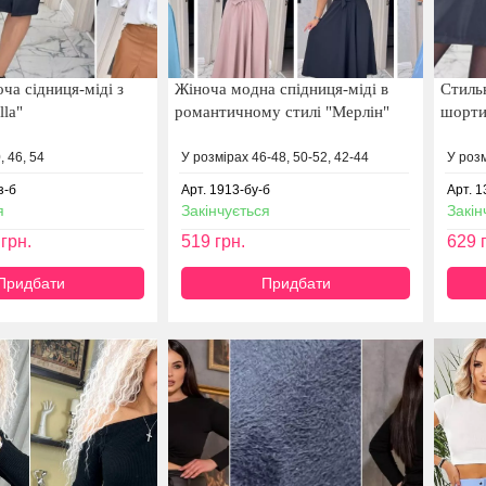
ча сідниця-міді з
Жіноча модна спідниця-міді в
Стиль
lla"
романтичному стилі "Мерлін"
шорти
, 46, 54
У розмірах 46-48, 50-52, 42-44
У розм
з-б
Арт. 1913-бу-б
Арт. 1
я
Закінчується
Закін
грн.
519
грн.
629
г
Придбати
Придбати