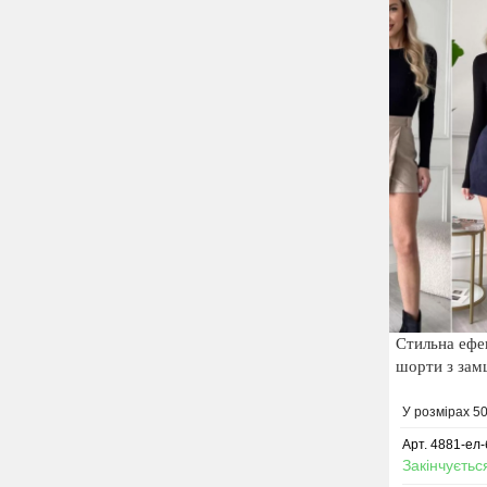
Стильна ефек
шорти з зам
У розмірах 50
Арт. 4881-ел-
Закінчуєтьс