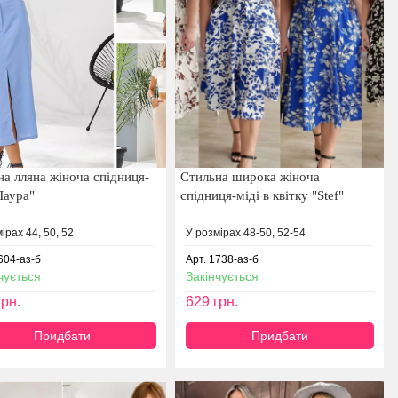
на лляна жіноча спідниця-
Стильна широка жіноча
Лаура"
спідниця-міді в квітку "Stef"
ірах 44, 50, 52
У розмірах 48-50, 52-54
604-аз-б
Арт. 1738-аз-б
чується
Закінчується
рн.
629
грн.
Придбати
Придбати