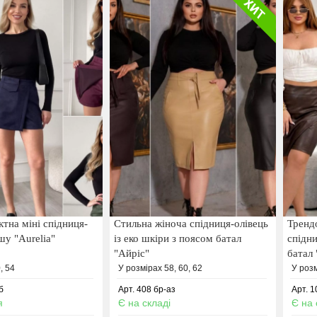
тна міні спідниця-
Стильна жіноча спідниця-олівець
Тренд
шу "Aurelia"
із еко шкіри з поясом батал
спідн
"Айріс"
батал
, 54
У розмірах 58, 60, 62
У розм
б
Арт. 408 бр-аз
Арт. 1
я
Є на складі
Є на 