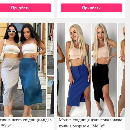
Придбати
Придбати
ична легка спідниця-міді з
Модна спідниця джинсова нижче
"Silk"
колін з розрізом "Molly"