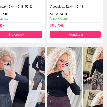
ірах 42-44, 46-48, 50-52,
У розмірах 42, 44, 46, 48
2126-фг
Арт. 2123-фг
складі
Є на складі
рн.
583
грн.
Придбати
Придбати