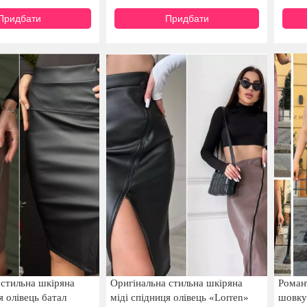
Придбати
Придбати
 стильна шкіряна
Оригінальна стильна шкіряна
Романт
я олівець батал
міді спідниця олівець «Lorren»
шовку 