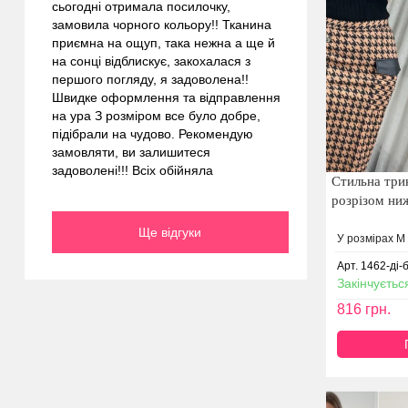
сьогодні отримала посилочку,
замовила чорного кольору!! Тканина
приємна на ощуп, така нежна а ще й
на сонці відблискує, закохалася з
першого погляду, я задоволена!!
Швидке оформлення та відправлення
на ура З розміром все було добре,
підібрали на чудово. Рекомендую
замовляти, ви залишитеся
задоволені!!! Всіх обійняла
Стильна три
розрізом ниж
Ще відгуки
У розмірах M 
Арт. 1462-ді-
Закінчуєтьс
816
грн.