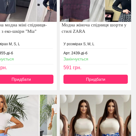
на модна міні спідниця-
Модна жіноча спідниця шорти у
 з еко-шкіри "Mia"
стилі ZARA
ірах M, S, L
У розмірах S, M, L
355-ді-б
Арт. 2439-ді-б
чується
Закінчується
рн.
591
грн.
Придбати
Придбати