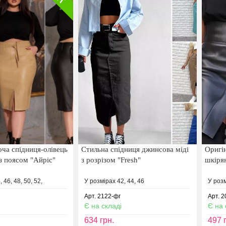
оча спідниця-олівець
Стильна спідниця джинсова міді
Оригі
 з поясом "Айріс"
з розрізом "Fresh"
шкірян
 46, 48, 50, 52,
У розмірах 42, 44, 46
У роз
Арт. 2122-фг
Арт. 2
Є на складі
Є на 
634
грн.
497
г