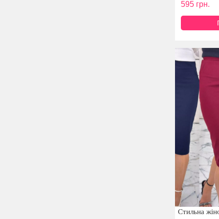
595
грн.
Стильна жін