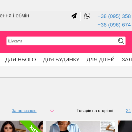
ння і обмін
+38 (095) 358 
+38 (096) 674
ДЛЯ НЬОГО
ДЛЯ БУДИНКУ
ДЛЯ ДІТЕЙ
ЗА
За новизною
за ціною
Товарів на сторінці
24
48