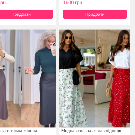
рн.
1600
грн.
Придбати
Придбати
ова стильна жіноча
Модна стильна легка спідниця-