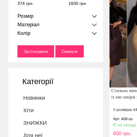
374 грн.
1600 грн.
Розмір
Матеріал
Колір
Застосувати
Скинути
Категорії
Стильна жін
із еко шкіри
Новинки
Хіти
У розмірах 44,
Арт. 408-аз
ЗНИЖКИ
Є на складі
600
грн.
Для неї