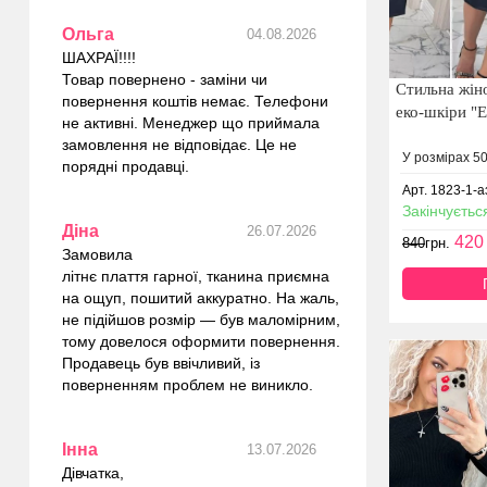
Ольга
04.08.2026
ШАХРАЇ!!!!
Товар повернено - заміни чи
Стильна жіно
повернення коштів немає. Телефони
еко-шкіри "E
не активні. Менеджер що приймала
замовлення не відповідає. Це не
У розмірах 50
порядні продавці.
Арт. 1823-1-а
Закінчуєтьс
Діна
26.07.2026
420
840
грн.
Замовила
літнє плаття гарної, тканина приємна
на ощуп, пошитий аккуратно. На жаль,
не підійшов розмір — був маломірним,
тому довелося оформити повернення.
Продавець був ввічливий, із
поверненням проблем не виникло.
Інна
13.07.2026
Дівчатка,