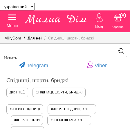
0
Меню
Вхід
Корзина
MiliyDom
Для неї
Спідниці, шорти, бриджі
Telegram
Viber
Спідниці, шорти, бриджі
ДЛЯ НЕЁ
СПІДНИЦІ, ШОРТИ, БРИДЖІ
ЖІНОЧІ СПІДНИЦІ
ЖІНОЧІ СПІДНИЦІ ХЛ+++
ЖІНОЧІ ШОРТИ
ЖІНОЧІ ШОРТИ ХЛ+++