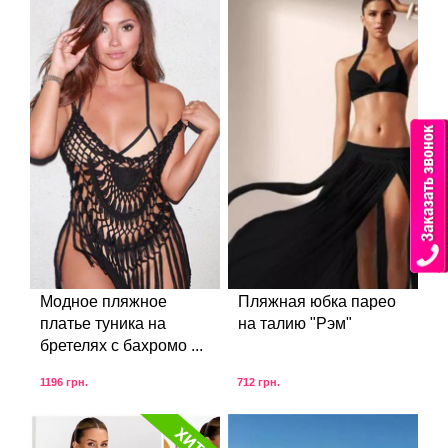
Модное пляжное
Пляжная юбка парео
платье туника на
на талию "Рэм"
бретелях с бахромо ...
1196
грн.
712
грн.