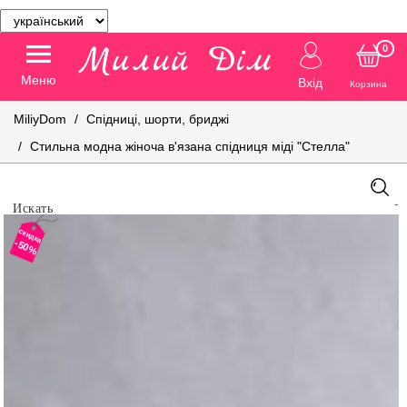
0
Меню
Вхід
Корзина
MiliyDom
Спідниці, шорти, бриджі
Стильна модна жіноча в'язана спідниця міді "Стелла"
скидка
-50%